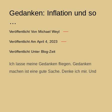
Gedanken: Inflation und so
…
Veröffentlicht Von
Michael Weyl
Veröffentlicht Am
April 4, 2023
Veröffentlicht Unter
Blog-Zeit
Ich lasse meine Gedanken fliegen. Gedanken
machen ist eine gute Sache. Denke ich mir. Und
heute denke ich über Inflation nach. In letzter Zeit
taucht häufig das Wort „Inflation“ auf. Ein schlimmer
Begriff. Schon meine Oma hat mir von der Inflation
erzählt. Die große. In den 1920er Jahren. Das war
prägend für die Generation meiner