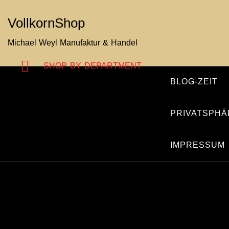
Zum
VollkornShop
Inhalt
springen
Michael Weyl Manufaktur & Handel
SHOP BY DEPARTMENT
BLOG-ZEIT
PRIVATSPHÄ
IMPRESSUM