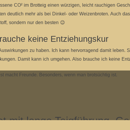
sene CO² im Brotteig einen würzigen, leicht rauchigen Ges
ten deutlich mehr als bei Dinkel- oder Weizenbroten. Auch das
 Stoff, sondern nur den besten 😉
brauche keine Entziehungskur
 Auswirkungen zu haben. Ich kann hervorragend damit leben. S
kungen. Damit kann ich umgehen. Also brauche ich keine Ent
ot mit lange Teigführung. Ge
 man so brotsüchtig ist wie