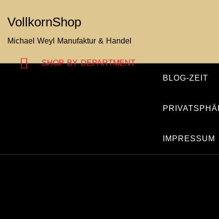
Zum
VollkornShop
Inhalt
springen
Michael Weyl Manufaktur & Handel
SHOP BY DEPARTMENT
BLOG-ZEIT
PRIVATSPHÄ
IMPRESSUM