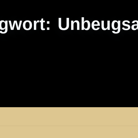
agwort:
Unbeugsa