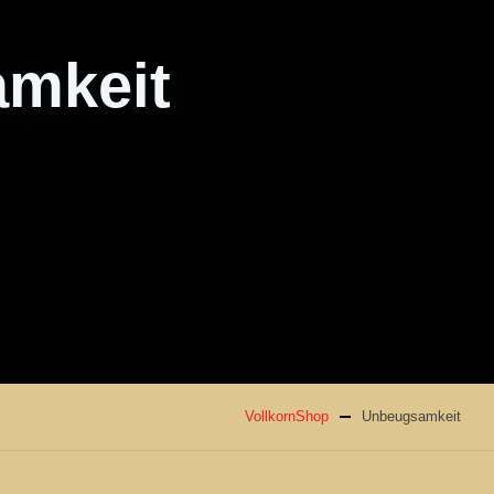
mkeit
VollkornShop
Unbeugsamkeit