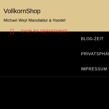
Zum
VollkornShop
Inhalt
springen
Michael Weyl Manufaktur & Handel
SHOP BY DEPARTMENT
BLOG-ZEIT
PRIVATSPHÄ
IMPRESSUM