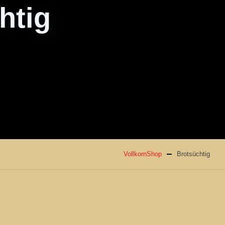
htig
VollkornShop
Brotsüchtig