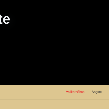
te
VollkornShop
Ängste