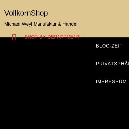
Zum
VollkornShop
Inhalt
springen
Michael Weyl Manufaktur & Handel
SHOP BY DEPARTMENT
BLOG-ZEIT
PRIVATSPHÄ
IMPRESSUM